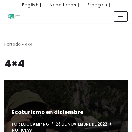
English |
Nederlands |
Français |
Saltar
al
contenido
Portada
»
4x4
4×4
Ecoturismo en diciembre
POR
ECOCAMPING
23 DE NOVIEMBRE DE 2022
NOTICIAS