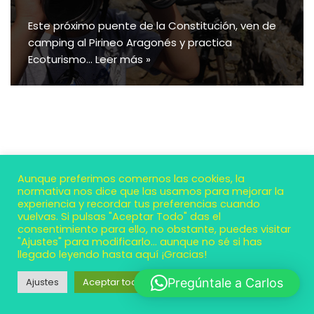
Este próximo puente de la Constitución, ven de
camping al Pirineo Aragonés y practica
Ecoturismo…
Leer más »
Aunque preferimos comernos las cookies, la
normativa nos dice que las usamos para mejorar la
experiencia y recordar tus preferencias cuando
vuelvas. Si pulsas "Aceptar Todo" das el
consentimiento para ello, no obstante, puedes visitar
"Ajustes" para modificarlo... aunque no sé si has
llegado leyendo hasta aquí ¡Gracias!
Neve
| Funciona gracias a
WordPress
Ajustes
Aceptar todo
Pregúntale a Carlos
Contacto