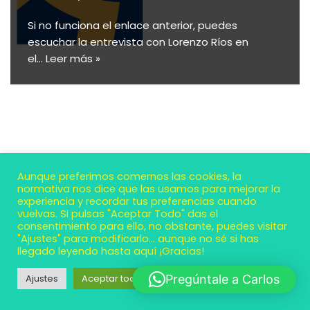
Si no funciona el enlace anterior, puedes
escuchar la entrevista con Lorenzo Ríos en
el…
Leer más »
Aunque preferimos comernos las cookies, la
normativa nos dice que las usamos para mejorar la
experiencia y recordar tus preferencias cuando
vuelvas. Si pulsas "Aceptar Todo" das el
consentimiento para ello, no obstante, puedes visitar
"Ajustes" para modificarlo... aunque no sé si has
llegado leyendo hasta aquí ¡Gracias!
Neve
| Funciona gracias a
WordPress
Ajustes
Aceptar todo
Pregúntale a Carlos
Contacto