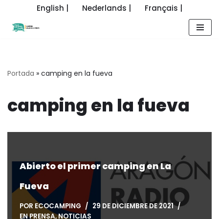
English |
Nederlands |
Français |
Saltar
al
contenido
Portada
»
camping en la fueva
camping en la fueva
Abierto el primer camping en La
Fueva
POR
ECOCAMPING
29 DE DICIEMBRE DE 2021
EN PRENSA
,
NOTICIAS