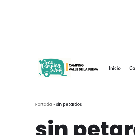
Saltar
al
contenido
Inicio
C
Portada
»
sin petardos
sin peta