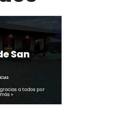
de San
ICIAS
 gracias a todos por
 más »