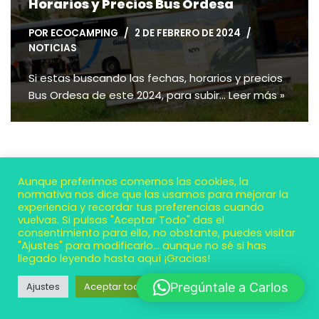
Horarios y Precios Bus Ordesa
POR
ECOCAMPING
2 DE FEBRERO DE 2024
NOTICIAS
Si estas buscando las fechas, horarios y precios
Bus Ordesa de este 2024, para subir…
Leer más »
Aunque preferimos comernos las cookies, la
normativa nos dice que las usamos para mejorar la
experiencia y recordar tus preferencias cuando
vuelvas. Si pulsas "Aceptar Todo" das el
consentimiento para ello, no obstante, puedes visitar
"Ajustes" para modificarlo... aunque no sé si has
llegado leyendo hasta aquí ¡Gracias!
Neve
| Funciona gracias a
WordPress
Ajustes
Aceptar todo
Pregúntale a Carlos
Contacto