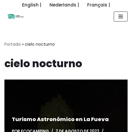
English |
Nederlands |
Français |
Saltar
al
contenido
Portada
»
cielo nocturno
cielo nocturno
Turismo Astronómico en La Fueva
POR
ECOCAMPING
2 DE AGOSTO DE 2022