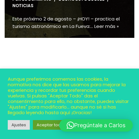
NOTICIAS
Este próximo 2 de agosto – ¡HOY! – practica el
turismo astronómico en La Fueva:…
Leer más »
Aunque preferimos comernos las cookies, la
normativa nos dice que las usamos para mejorar la
experiencia y recordar tus preferencias cuando
vuelvas. Si pulsas "Aceptar Todo" das el
consentimiento para ello, no obstante, puedes visitar
"Ajustes" para modificarlo... aunque no sé si has
llegado leyendo hasta aquí ¡Gracias!
Neve
| Funciona gracias a
WordPress
Ajustes
Aceptar todo
Pregúntale a Carlos
Contacto