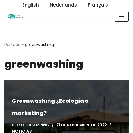
English |
Nederlands |
Français |
Saltar
al
contenido
Portada
»
greenwashing
greenwashing
Greenwashing ¿Ecología o
marketing?
POR
ECOCAMPING
21 DE NOVIEMBRE DE 2022
NOTICIAS