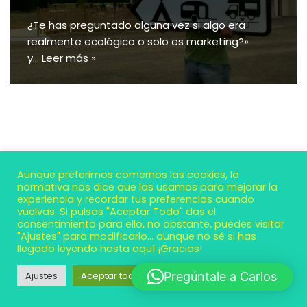
¿Te has preguntado alguna vez si algo era
realmente ecológico o solo es marketing?»
y…
Leer más »
Aunque preferimos comernos las cookies, la
normativa nos dice que las usamos para mejorar la
experiencia y recordar tus preferencias cuando
vuelvas. Si pulsas "Aceptar Todo" das el
consentimiento para ello, no obstante, puedes visitar
"Ajustes" para modificarlo... aunque no sé si has
llegado leyendo hasta aquí ¡Gracias!
Neve
| Funciona gracias a
WordPress
Ajustes
Aceptar todo
Pregúntale a Carlos
Contacto