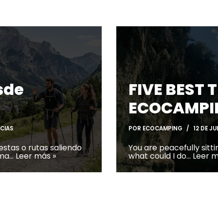
sde
FIVE BEST 
ECOCAMPI
CIAS
POR
ECOCAMPING
12 DE JU
estas o rutas saliendo
You are peacefully sitti
sma…
Leer más »
what could I do…
Leer m