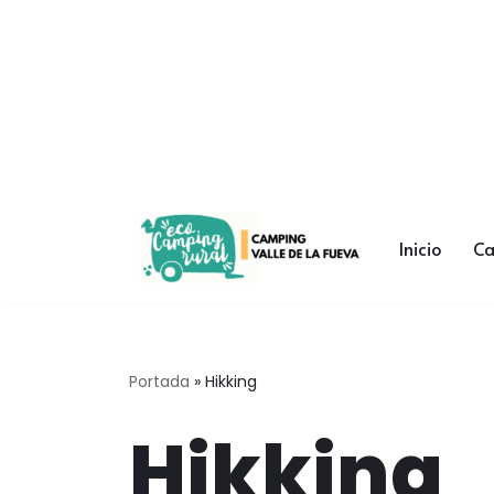
Saltar
al
contenido
Inicio
C
Portada
»
Hikking
Hikking